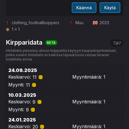
Käännä
Käytä
clothing_footballboppers
Muu
2023
1 x 1
Kirpparidata
BETA
Täh?
Hintatieto perustuu aitoon kirpparilla käytyyn kaupankäyntidataan,
jonka vuoksi hintatieto ei kaikissa tapauksissa vastaa tavaran
todellista arvoa.
24.09.2025
Keskiarvo:
Myyntimäärä: 1
11
Myynti:
11
10.03.2025
Keskiarvo:
Myyntimäärä: 1
9
Myynti:
9
24.01.2025
Keskiarvo:
Myyntimäärä: 1
20