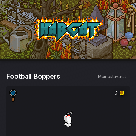
HabCat
Football Boppers
Mainostavarat
3