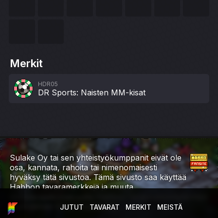
Merkit
HDR05
DR Sports: Naisten MM-kisat
Sulake Oy tai sen yhteistyökumppanit eivät ole
osa, kannata, rahoita tai nimenomaisesti
hyväksy tätä sivustoa. Tämä sivusto saa käyttää
Habbon tavaramerkkejä ja muuta
immateriaaliomaisuutta Habbon fanisivustokäytännön
myöntämän luvan mukaisesti.
JUTUT
TAVARAT
MERKIT
MEISTÄ
ETUSIVU