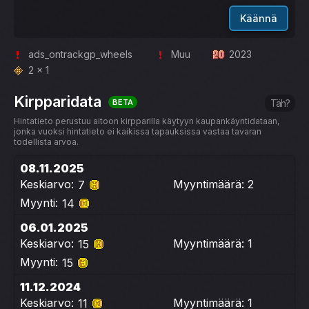
Käännä
ads_ontrackgp_wheels
Muu
2023
2 x 1
Kirpparidata
BETA
Täh?
Hintatieto perustuu aitoon kirpparilla käytyyn kaupankäyntidataan,
jonka vuoksi hintatieto ei kaikissa tapauksissa vastaa tavaran
todellista arvoa.
08.11.2025
Keskiarvo:
Myyntimäärä: 2
7
Myynti:
14
06.01.2025
Keskiarvo:
Myyntimäärä: 1
15
Myynti:
15
11.12.2024
Keskiarvo:
Myyntimäärä: 1
11