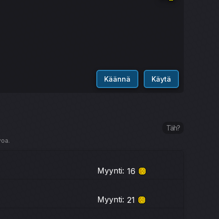
Käännä
Käytä
Täh?
voa.
Myynti:
16
Myynti:
21