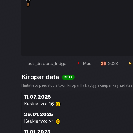
ads_drsports_fridge
Muu
2023
Kirpparidata
BETA
Hintatieto perustuu aitoon kirpparilla käytyyn kaupankäyntidataan
11.07.2025
Keskiarvo:
16
26.01.2025
Keskiarvo:
21
11.01.2025