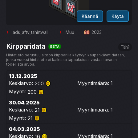
Käännä
Käytä
ads_aftv_tshirtwall
Muu
2023
Kirpparidata
BETA
Täh?
Hintatieto perustuu aitoon kirpparilla käytyyn kaupankäyntidataan,
jonka vuoksi hintatieto ei kaikissa tapauksissa vastaa tavaran
todellista arvoa.
13.12.2025
Keskiarvo:
Myyntimäärä: 1
200
Myynti:
200
30.04.2025
Keskiarvo:
Myyntimäärä: 1
21
Myynti:
21
04.03.2025
Keskiarvo:
Myyntimäärä: 1
16