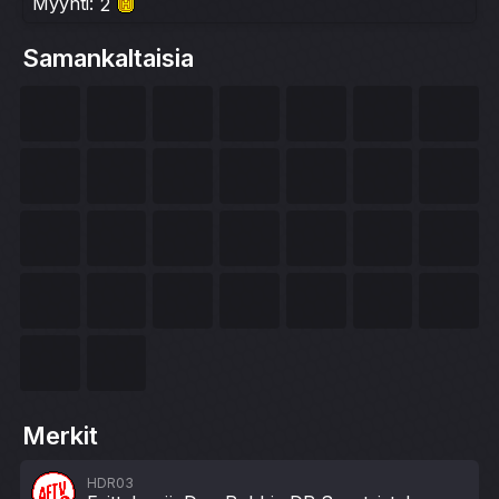
Myynti:
2
Samankaltaisia
Merkit
HDR03