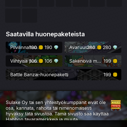
Saatavilla huonepaketeista
190
Pilvilinnahuonepaketti
190
280
Avaruusasema-huonepaketti
280
106
Viihtyisä puutarha 2.0-huonepaketti
106
Säkenöivä metsä-huonepaketti
199
Battle Banzai-huonepaketti
199
Sulake Oy tai sen yhteistyökumppanit eivät ole
osa, kannata, rahoita tai nimenomaisesti
hyväksy tätä sivustoa. Tämä sivusto saa käyttää
Habbon tavaramerkkejä ja muuta
immateriaaliomaisuutta Habbon fanisivustokäytännön