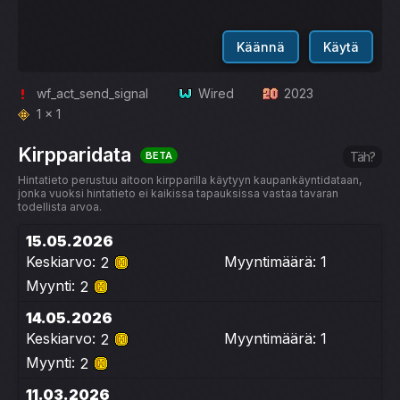
Käännä
Käytä
wf_act_send_signal
Wired
2023
1 x 1
Kirpparidata
BETA
Täh?
Hintatieto perustuu aitoon kirpparilla käytyyn kaupankäyntidataan,
jonka vuoksi hintatieto ei kaikissa tapauksissa vastaa tavaran
todellista arvoa.
15.05.2026
Keskiarvo:
Myyntimäärä: 1
2
Myynti:
2
14.05.2026
Keskiarvo:
Myyntimäärä: 1
2
Myynti:
2
11.03.2026