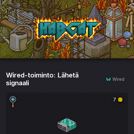
HabCat
Wired-toiminto: Lähetä
Wired
signaali
7