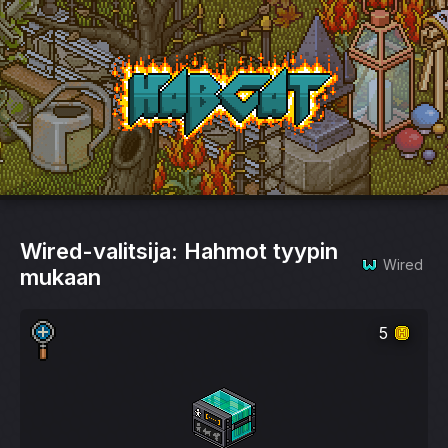
HabCat
Wired-valitsija: Hahmot tyypin
Wired
mukaan
5