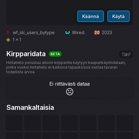
Käännä
Käytä
wf_slc_users_bytype
Wired
2023
1 x 1
Kirpparidata
BETA
Täh?
Hintatieto perustuu aitoon kirpparilla käytyyn kaupankäyntidataan,
jonka vuoksi hintatieto ei kaikissa tapauksissa vastaa tavaran
todellista arvoa.
Ei riittävästi dataa
☹️
Samankaltaisia