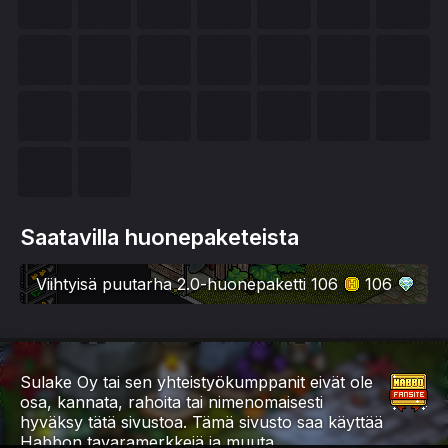
Saatavilla huonepaketeista
Viihtyisä puutarha 2.0-huonepaketti
106
106
Sulake Oy tai sen yhteistyökumppanit eivät ole
osa, kannata, rahoita tai nimenomaisesti
hyväksy tätä sivustoa. Tämä sivusto saa käyttää
Habbon tavaramerkkejä ja muuta