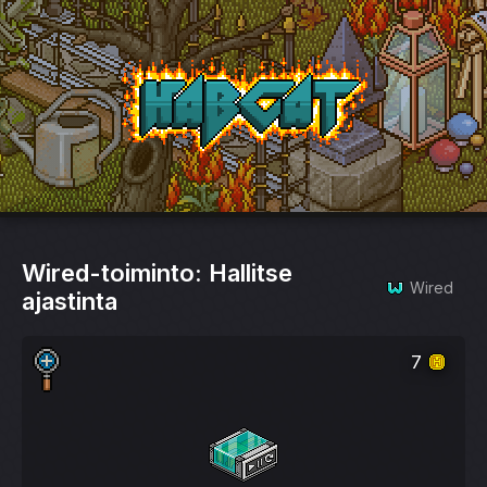
HabCat
Wired-toiminto: Hallitse
Wired
ajastinta
7