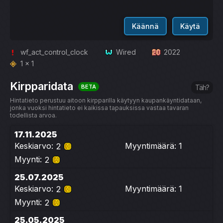
Käännä
Käytä
wf_act_control_clock
Wired
2022
1 x 1
Kirpparidata
BETA
Täh?
Hintatieto perustuu aitoon kirpparilla käytyyn kaupankäyntidataan,
jonka vuoksi hintatieto ei kaikissa tapauksissa vastaa tavaran
todellista arvoa.
17.11.2025
Keskiarvo:
Myyntimäärä: 1
2
Myynti:
2
25.07.2025
Keskiarvo:
Myyntimäärä: 1
2
Myynti:
2
25.05.2025