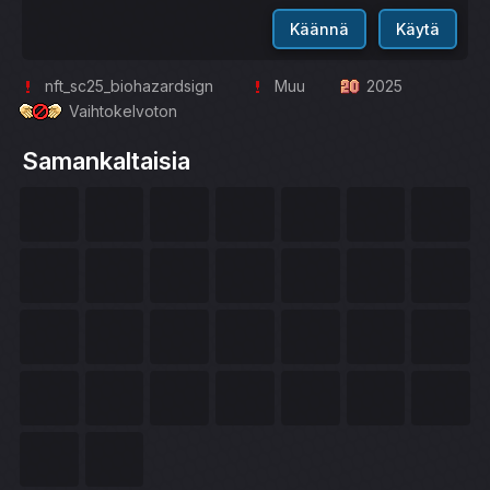
Käännä
Käytä
nft_sc25_biohazardsign
Muu
2025
Vaihtokelvoton
Samankaltaisia