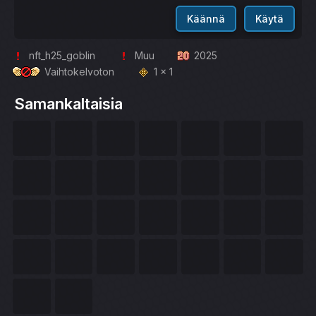
Käännä
Käytä
nft_h25_goblin
Muu
2025
Vaihtokelvoton
1 x 1
Samankaltaisia