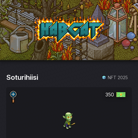
HabCat
Soturihiisi
NFT 2025
350