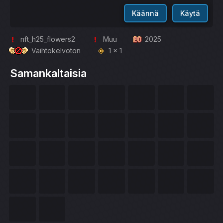
Käännä
Käytä
nft_h25_flowers2
Muu
2025
Vaihtokelvoton
1 x 1
Samankaltaisia