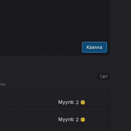
Käännä
Täh?
voa.
Myynti:
2
Myynti:
2