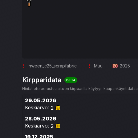
hween_c25_scrapfabric
Muu
2025
Kirpparidata
BETA
Hintatieto perustuu aitoon kirpparilla käytyyn kaupankäyntidataan
29.05.2026
Keskiarvo:
2
28.05.2026
Keskiarvo:
2
19.12.2025