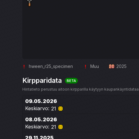
hween_r25_specimen
Muu
2025
Kirpparidata
BETA
Hintatieto perustuu aitoon kirpparilla käytyyn kaupankäyntidataan
09.05.2026
Keskiarvo:
21
08.05.2026
Keskiarvo:
21
29.11.2025