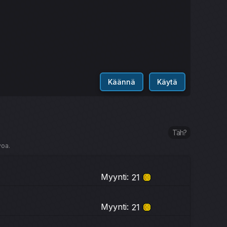
Käännä
Käytä
Täh?
voa.
Myynti:
21
Myynti:
21