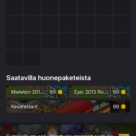
Saatavilla huonepaketeista
Mieletön 2013 -huonepaketti
99
Epic 2013 Room
99
Kesäfestarit
99