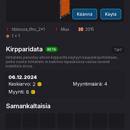
Käännä
Käytä
hblooza_tfnc_2*1
Muu
2015
1 x 1
Kirpparidata
BETA
Täh?
Hintatieto perustuu aitoon kirpparilla käytyyn kaupankäyntidataan,
jonka vuoksi hintatieto ei kaikissa tapauksissa vastaa tavaran
todellista arvoa.
06.12.2024
Keskiarvo:
Myyntimäärä: 4
2
Myynti:
8
Samankaltaisia