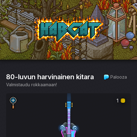
HabCat
80-luvun harvinainen kitara
Palooza
Valmistaudu rokkaamaan!
1