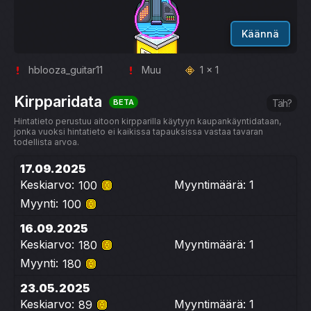
Käännä
hblooza_guitar11
Muu
1 x 1
Kirpparidata
BETA
Täh?
Hintatieto perustuu aitoon kirpparilla käytyyn kaupankäyntidataan,
jonka vuoksi hintatieto ei kaikissa tapauksissa vastaa tavaran
todellista arvoa.
17.09.2025
Keskiarvo:
Myyntimäärä: 1
100
Myynti:
100
16.09.2025
Keskiarvo:
Myyntimäärä: 1
180
Myynti:
180
23.05.2025
Keskiarvo:
Myyntimäärä: 1
89