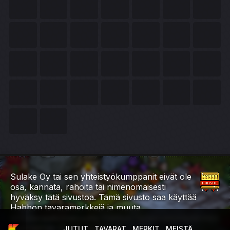
Sulake Oy tai sen yhteistyökumppanit eivät ole
osa, kannata, rahoita tai nimenomaisesti
hyväksy tätä sivustoa. Tämä sivusto saa käyttää
Habbon tavaramerkkejä ja muuta
immateriaaliomaisuutta Habbon fanisivustokäytännön
myöntämän luvan mukaisesti.
JUTUT
TAVARAT
MERKIT
MEISTÄ
ETUSIVU