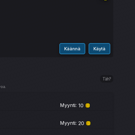
Käännä
Käytä
Täh?
voa.
Myynti:
10
Myynti:
20