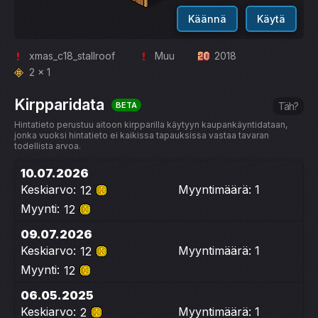
Käännä
Käytä
xmas_c18_stallroof
Muu
2018
2 x 1
Kirpparidata
BETA
Täh?
Hintatieto perustuu aitoon kirpparilla käytyyn kaupankäyntidataan,
jonka vuoksi hintatieto ei kaikissa tapauksissa vastaa tavaran
todellista arvoa.
10.07.2026
Keskiarvo:
Myyntimäärä: 1
12
Myynti:
12
09.07.2026
Keskiarvo:
Myyntimäärä: 1
12
Myynti:
12
06.05.2025
Keskiarvo:
Myyntimäärä: 1
2