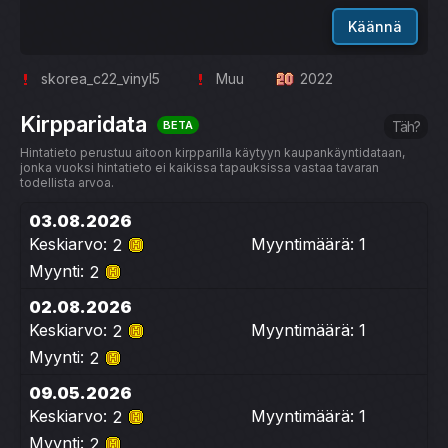
Käännä
skorea_c22_vinyl5
Muu
2022
Kirpparidata
BETA
Täh?
Hintatieto perustuu aitoon kirpparilla käytyyn kaupankäyntidataan,
jonka vuoksi hintatieto ei kaikissa tapauksissa vastaa tavaran
todellista arvoa.
03.08.2026
Keskiarvo:
Myyntimäärä: 1
2
Myynti:
2
02.08.2026
Keskiarvo:
Myyntimäärä: 1
2
Myynti:
2
09.05.2026
Keskiarvo:
Myyntimäärä: 1
2
Myynti:
2