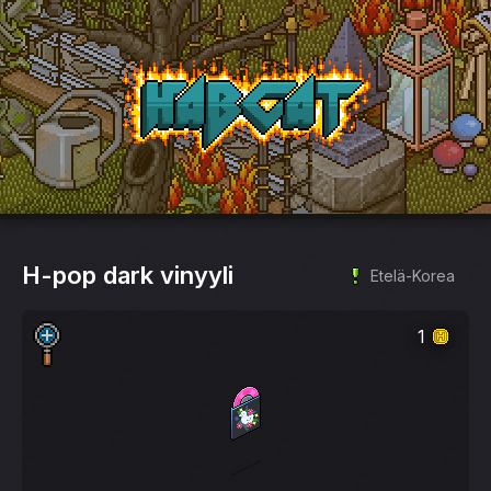
HabCat
H-pop dark vinyyli
Etelä-Korea
1