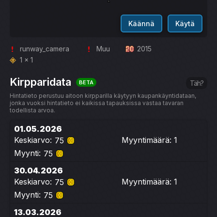
Käännä
Käytä
runway_camera
Muu
2015
1 x 1
Kirpparidata
BETA
Täh?
Hintatieto perustuu aitoon kirpparilla käytyyn kaupankäyntidataan,
jonka vuoksi hintatieto ei kaikissa tapauksissa vastaa tavaran
todellista arvoa.
01.05.2026
Keskiarvo:
Myyntimäärä: 1
75
Myynti:
75
30.04.2026
Keskiarvo:
Myyntimäärä: 1
75
Myynti:
75
13.03.2026