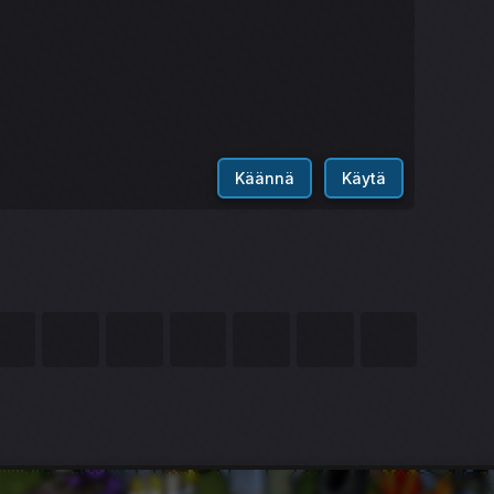
Käännä
Käytä