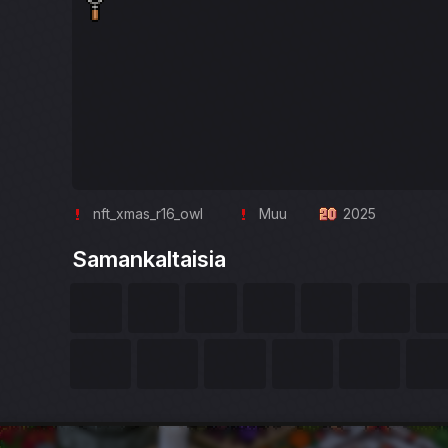
nft_xmas_r16_owl
Muu
2025
Samankaltaisia