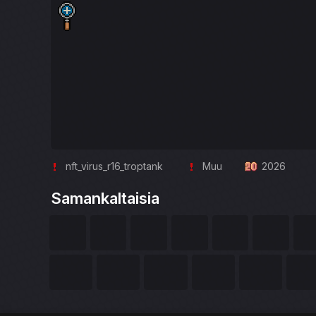
nft_virus_r16_troptank
Muu
2026
Samankaltaisia