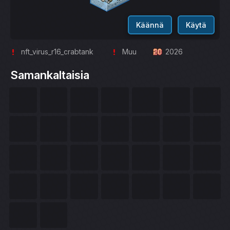
Käännä
Käytä
nft_virus_r16_crabtank
Muu
2026
Samankaltaisia