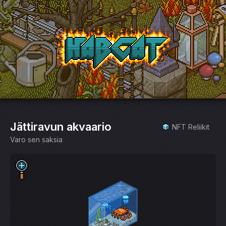
HabCat
Jättiravun akvaario
NFT Reliikit
Varo sen saksia