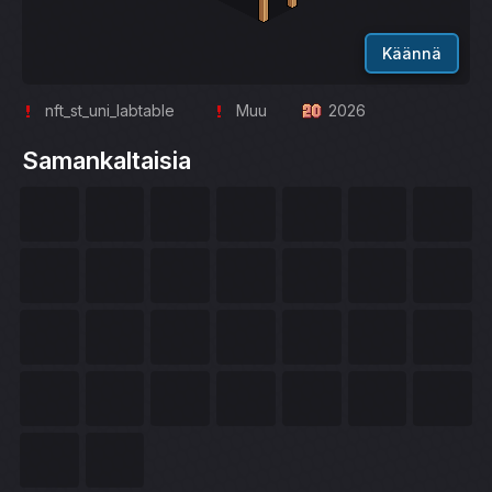
Käännä
nft_st_uni_labtable
Muu
2026
Samankaltaisia