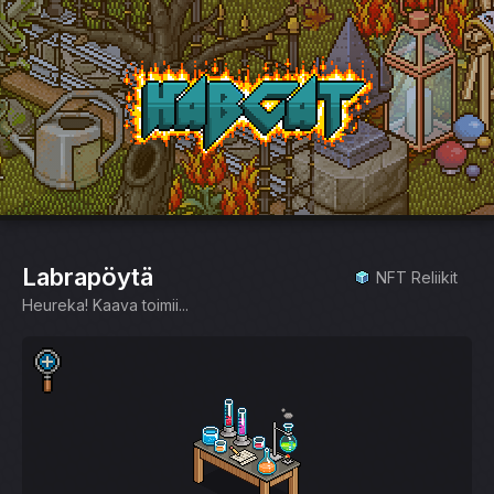
HabCat
Labrapöytä
NFT Reliikit
Heureka! Kaava toimii...