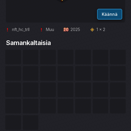
Käännä
nft_hc_trll
Muu
2025
1 x 2
Samankaltaisia