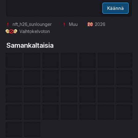
Käännä
nft_h26_sunlounger
Muu
2026
Vaihtokelvoton
Samankaltaisia