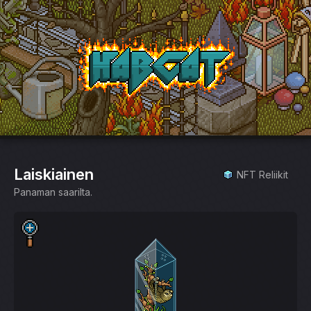
HabCat
Laiskiainen
NFT Reliikit
Panaman saarilta.