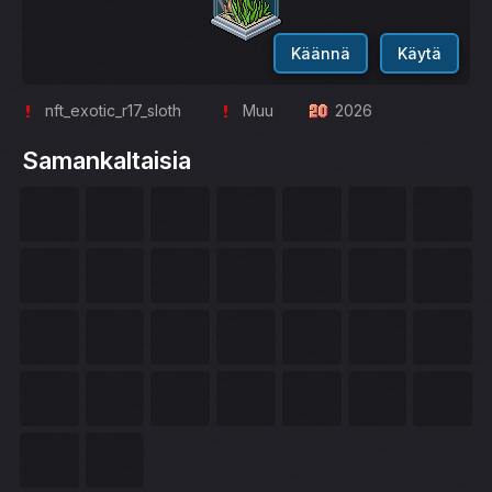
Käännä
Käytä
nft_exotic_r17_sloth
Muu
2026
Samankaltaisia