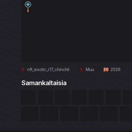
nft_exotic_r17_chinchil
Muu
2026
Samankaltaisia