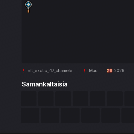
nft_exotic_r17_chamele
Muu
2026
Samankaltaisia