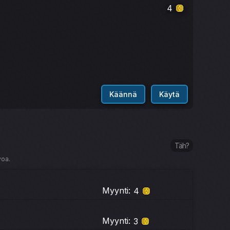
4
Käännä
Käytä
Täh?
voa.
Myynti:
4
Myynti:
3