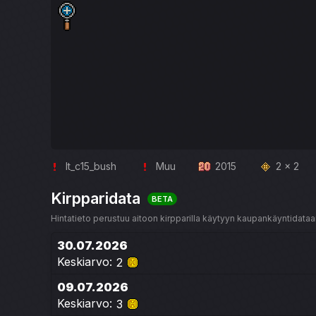
lt_c15_bush
Muu
2015
2 x 2
Kirpparidata
BETA
Hintatieto perustuu aitoon kirpparilla käytyyn kaupankäyntidataan
30.07.2026
Keskiarvo:
2
09.07.2026
Keskiarvo:
3