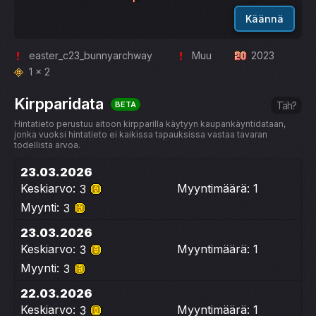
Käännä
easter_c23_bunnyarchway
Muu
2023
1 x 2
Kirpparidata
BETA
Täh?
Hintatieto perustuu aitoon kirpparilla käytyyn kaupankäyntidataan,
jonka vuoksi hintatieto ei kaikissa tapauksissa vastaa tavaran
todellista arvoa.
23.03.2026
Keskiarvo:
Myyntimäärä: 1
3
Myynti:
3
23.03.2026
Keskiarvo:
Myyntimäärä: 1
3
Myynti:
3
22.03.2026
Keskiarvo:
Myyntimäärä: 1
3