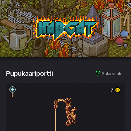
HabCat
Pupukaariportti
Solarpunk
7