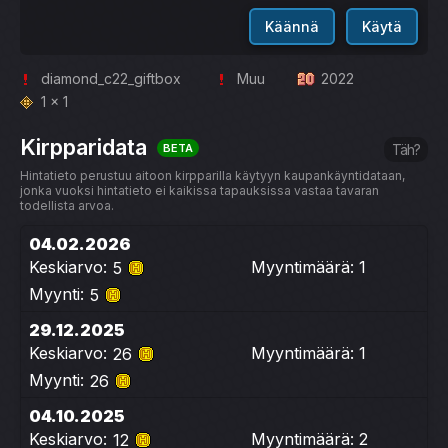
Käännä
Käytä
diamond_c22_giftbox
Muu
2022
1 x 1
Kirpparidata
BETA
Täh?
Hintatieto perustuu aitoon kirpparilla käytyyn kaupankäyntidataan,
jonka vuoksi hintatieto ei kaikissa tapauksissa vastaa tavaran
todellista arvoa.
04.02.2026
Keskiarvo:
Myyntimäärä: 1
5
Myynti:
5
29.12.2025
Keskiarvo:
Myyntimäärä: 1
26
Myynti:
26
04.10.2025
Keskiarvo:
Myyntimäärä: 2
12