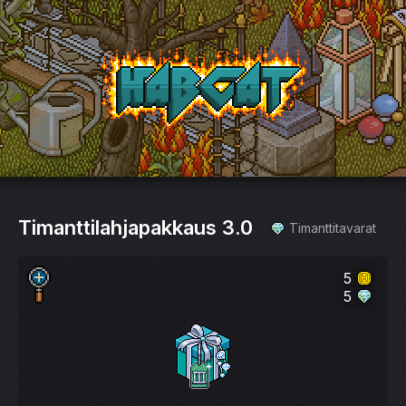
HabCat
Timanttilahjapakkaus 3.0
Timanttitavarat
5
5