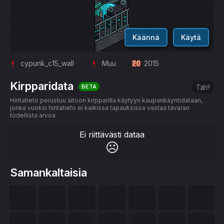
Käännä
Käytä
cypunk_c15_wall
Muu
2015
Kirpparidata
BETA
Täh?
Hintatieto perustuu aitoon kirpparilla käytyyn kaupankäyntidataan,
jonka vuoksi hintatieto ei kaikissa tapauksissa vastaa tavaran
todellista arvoa.
Ei riittävästi dataa
☹️
Samankaltaisia