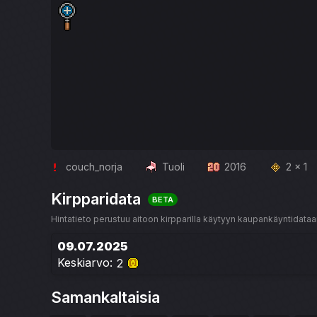
couch_norja
Tuoli
2016
2 x 1
Kirpparidata
BETA
Hintatieto perustuu aitoon kirpparilla käytyyn kaupankäyntidataan
09.07.2025
Keskiarvo:
2
Samankaltaisia