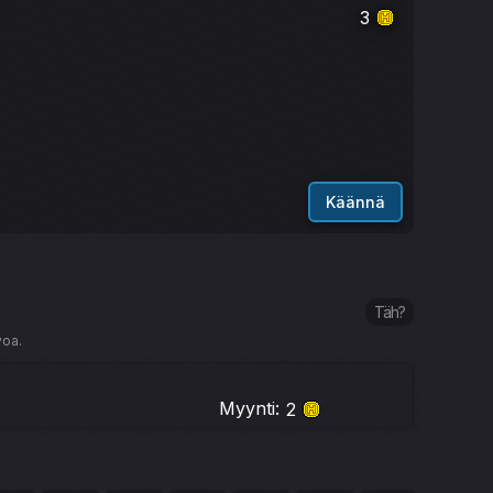
3
Käännä
Täh?
voa.
Myynti:
2