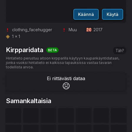
Käännä
Käytä
clothing_facehugger
Muu
2017
1 x 1
Kirpparidata
BETA
Täh?
Hintatieto perustuu aitoon kirpparilla käytyyn kaupankäyntidataan,
jonka vuoksi hintatieto ei kaikissa tapauksissa vastaa tavaran
todellista arvoa.
Ei riittävästi dataa
☹️
Samankaltaisia