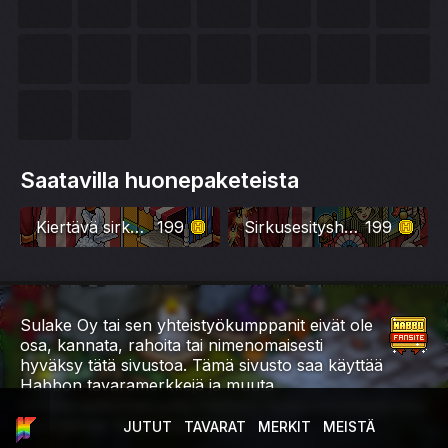
Saatavilla huonepaketeista
Kiertävä sirkus-huonepaketti
199
Sirkusesityshuonepaketti
199
Sulake Oy tai sen yhteistyökumppanit eivät ole
osa, kannata, rahoita tai nimenomaisesti
hyväksy tätä sivustoa. Tämä sivusto saa käyttää
Habbon tavaramerkkejä ja muuta
immateriaaliomaisuutta Habbon fanisivustokäytännön
myöntämän luvan mukaisesti.
JUTUT
TAVARAT
MERKIT
MEISTÄ
ETUSIVU