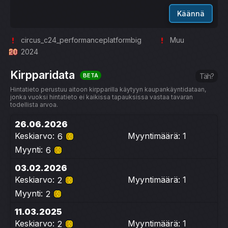
Käännä
circus_c24_performanceplatformbig
Muu
2024
Kirpparidata
BETA
Täh?
Hintatieto perustuu aitoon kirpparilla käytyyn kaupankäyntidataan,
jonka vuoksi hintatieto ei kaikissa tapauksissa vastaa tavaran
todellista arvoa.
26.06.2026
Keskiarvo:
Myyntimäärä: 1
6
Myynti:
6
03.02.2026
Keskiarvo:
Myyntimäärä: 1
2
Myynti:
2
11.03.2025
Keskiarvo:
Myyntimäärä: 1
2